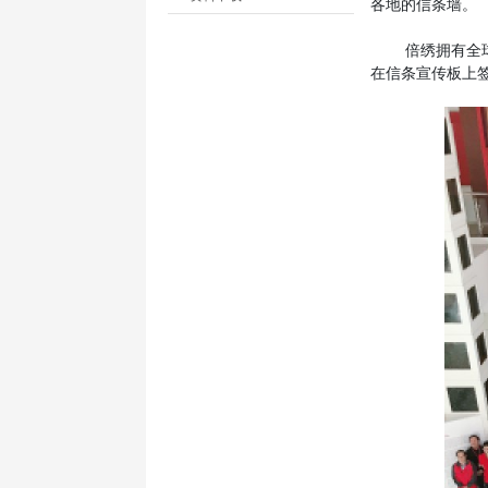
各地的信条墙。
倍绣拥有全
在信条宣传板上