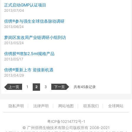
正式启动GMP认证项目
2013/07/04
倍绣®参与强生全球信条脉动调研
2013/06/24
萝岗区发改局产业链调研小组到访
2013/05/24
倍绣胶®增加2.5ml规格产品
2013/05/17
倍绣®重新上市 迎接新机遇
2013/04/29
页
上一页
1
2
3
下一页
共有
45
条记录
面
隐私声明
|
法律声明
|
网站地图
|
联系我们
|
全球网站
粤ICP备10214772号-1
© 广州倍绣生物技术有限公司版权所有 2008-2021